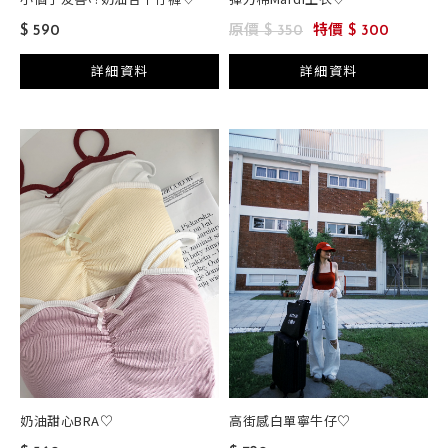
$ 590
原價 $ 350
特價 $ 300
詳細資料
詳細資料
奶油甜心BRA♡
高街感白單寧牛仔♡