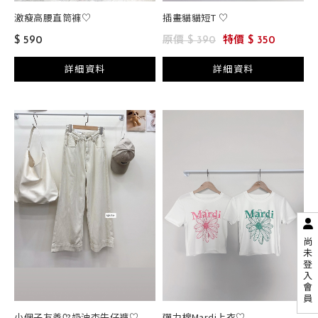
激瘦高腰直筒褲♡
插畫貓貓短T ♡
$ 590
原價 $ 390
特價 $ 350
詳細資料
詳細資料
尚
未
登
入
會
員
小個子友善ᡣ?奶油杏牛仔褲♡
彈力棉Mardi上衣♡