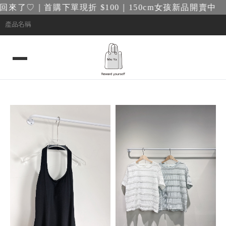
回來了♡｜首購下單現折 $100｜150cm女孩新品開賣中