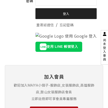
密碼
/
重寄認證信
忘記密碼
使用 Google 登入
尚
未
使用 LINE 帳號登入
LINE
登
入
會
員
加入會員
歡迎加入MAIYA小個子-服飾店,女裝服飾店,高雄服飾
店,鼓山女裝服飾店會員
立即註冊即可享會員專屬服務