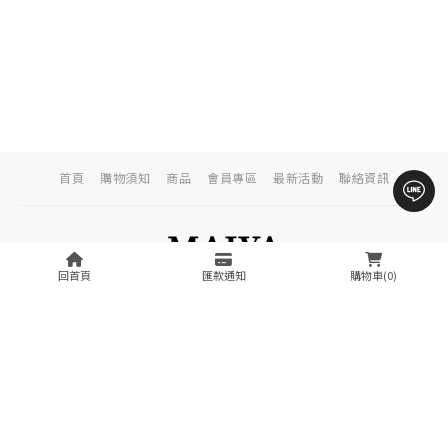
首頁
購物須知
商品
會員專區
最新活動
聯絡資訊
回首頁
匯款通知
購物車(0)
​客服：
mai.ya.shop2022@gmail.com
統編：
59135898
地址：
高雄市鼓山區美術東六街151號