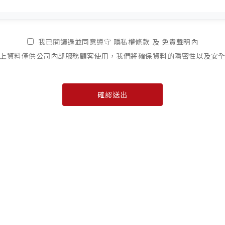
註冊
我已閱讀過並同意遵守 隱私權條款 及 免責聲明內
註冊成為網站會員，或於本網站購物，或使用本網站所提供之服
上資料僅供公司內部服務顧客使用，我們將確保資料的隱密性以及安
資料。
若您選擇使用第三方帳號（如 Google、LINE 等）快速
之公開資訊（如姓名、頭像、電子郵件等），以作為建立會員檔
保管帳號，不得透露或提供、出借轉讓給第三人使用，若帳號遭
在註冊過程中提供任何不實或不完整的資料或使用無效之信用卡
用，如造成您任何損害本公司不予負責，如造成本公司損害，您
司並有權暫停或終止您的帳號，並拒絕您使用會員服務之全部或
保護