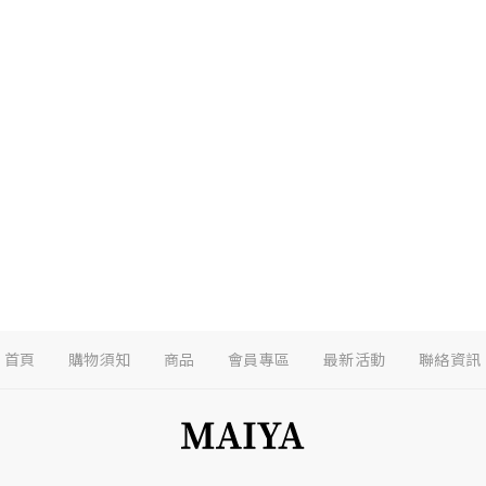
本公司對於「會員」所登錄之資料及交易紀錄，基於保障個人隱
統計、分析、會員服務外，不作其他任何目的使用。
提供更優質的個人化服務、維護系統運作安全及處理交易庶務，
人資料保護法》之範圍內，於執行職務必要時，審閱或調閱您的
部權限控管，確保您的資訊僅用於優化服務體驗與維護合法權益
為回饋會員並提供最新優惠資訊，您同意本公司得不定期發送有
卷調查等資訊（如電子報、廣告信件、簡訊等）至您註冊或授權
相關行銷資訊，可隨時透過本網站提供之聯絡方式或郵件內之取
律要求或經您同意外，本公司不會向第三方披露您的個人資料。
首頁
購物須知
商品
會員專區
最新活動
聯絡資訊
追蹤技術：
我們可能使用Cookie及其他類似技術來提升您的使用體
。