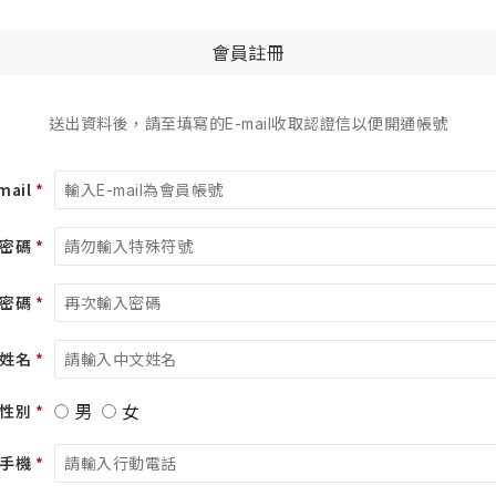
會員註冊
送出資料後，請至填寫的E-mail收取認證信以便開通帳號
mail
*
密碼
*
密碼
*
姓名
*
男
女
性別
*
手機
*